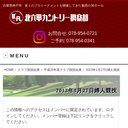
兵庫県神戸市 多くのプロトーナメントを開催してきた魅惑の36ホール.
お問合せ:
078-954-0721
ご予約:
078-954-0341
MENU
HOME
クラブ競技結果
平成25年度クラブ競技結果
2013年1月27日婦人競技
2013年1月27日婦人競技
この情報へのアクセスはメンバーに限定されています。ログ
インしてください。メンバー登録は下記リンクをクリックし
てください。