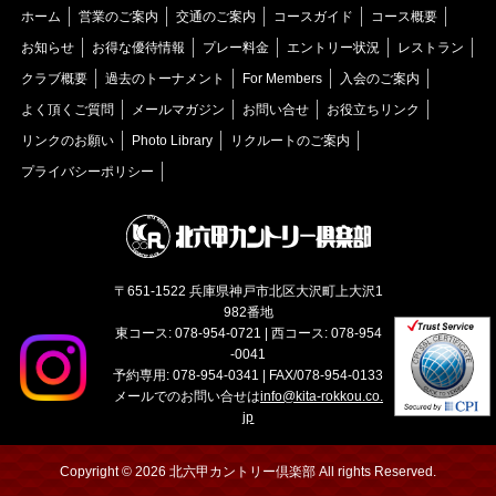
ホーム
営業のご案内
交通のご案内
コースガイド
コース概要
お知らせ
お得な優待情報
プレー料金
エントリー状況
レストラン
クラブ概要
過去のトーナメント
For Members
入会のご案内
よく頂くご質問
メールマガジン
お問い合せ
お役立ちリンク
リンクのお願い
Photo Library
リクルートのご案内
プライバシーポリシー
〒651-1522 兵庫県神戸市北区大沢町上大沢1
982番地
東コース: 078-954-0721 | 西コース: 078-954
-0041
予約専用: 078-954-0341 | FAX/078-954-0133
メールでのお問い合せは
info@kita-rokkou.co.
jp
Copyright © 2026 北六甲カントリー倶楽部 All rights Reserved.