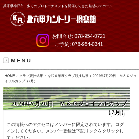
兵庫県神戸市 多くのプロトーナメントを開催してきた魅惑の36ホール.
お問合せ:
078-954-0721
ご予約:
078-954-0341
MENU
HOME
クラブ競技結果
令和６年度クラブ競技結果
2024年7月20日 Ｍ＆Ｇジョ
イフルカップ（7月）
2024年7月20日 Ｍ＆Ｇジョイフルカップ
（7月）
この情報へのアクセスはメンバーに限定されています。ログ
インしてください。メンバー登録は下記リンクをクリックし
てください。