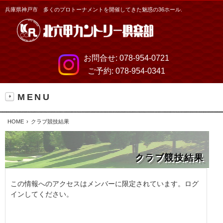
兵庫県神戸市 多くのプロトーナメントを開催してきた魅惑の36ホール.
お問合せ:
078-954-0721
ご予約:
078-954-0341
MENU
HOME
クラブ競技結果
クラブ競技結果
この情報へのアクセスはメンバーに限定されています。ログ
インしてください。