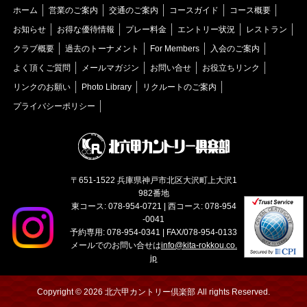
ホーム
営業のご案内
交通のご案内
コースガイド
コース概要
お知らせ
お得な優待情報
プレー料金
エントリー状況
レストラン
クラブ概要
過去のトーナメント
For Members
入会のご案内
よく頂くご質問
メールマガジン
お問い合せ
お役立ちリンク
リンクのお願い
Photo Library
リクルートのご案内
プライバシーポリシー
〒651-1522 兵庫県神戸市北区大沢町上大沢1
982番地
東コース: 078-954-0721 | 西コース: 078-954
-0041
予約専用: 078-954-0341 | FAX/078-954-0133
メールでのお問い合せは
info@kita-rokkou.co.
jp
Copyright © 2026 北六甲カントリー倶楽部 All rights Reserved.