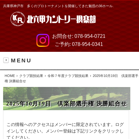
兵庫県神戸市 多くのプロトーナメントを開催してきた魅惑の36ホール.
お問合せ:
078-954-0721
ご予約:
078-954-0341
MENU
HOME
クラブ競技結果
令和７年度クラブ競技結果
2025年10月19日 倶楽部選手
権 決勝組合せ
2025年10月19日 倶楽部選手権 決勝組合せ
この情報へのアクセスはメンバーに限定されています。ログ
インしてください。メンバー登録は下記リンクをクリックし
てください。