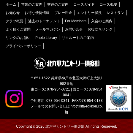
ホーム
営業のご案内
交通のご案内
コースガイド
コース概要
お知らせ
お得な優待情報
プレー料金
エントリー状況
レストラン
クラブ概要
過去のトーナメント
For Members
入会のご案内
よく頂くご質問
メールマガジン
お問い合せ
お役立ちリンク
リンクのお願い
Photo Library
リクルートのご案内
プライバシーポリシー
〒651-1522 兵庫県神戸市北区大沢町上大沢1
982番地
東コース: 078-954-0721 | 西コース: 078-954
-0041
予約専用: 078-954-0341 | FAX/078-954-0133
メールでのお問い合せは
info@kita-rokkou.co.
jp
Copyright © 2026 北六甲カントリー倶楽部 All rights Reserved.