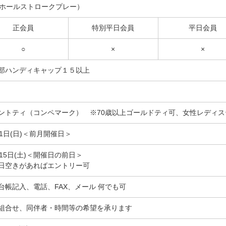
8ホールストロークプレー）
正会員
特別平日会員
平日会員
○
×
×
部ハンディキャップ１５以上
ントティ（コンペマーク） ※70歳以上ゴールドティ可、女性レディス
11日(日)＜前月開催日＞
月15日(土)＜開催日の前日＞
日空きがあればエントリー可
台帳記入、電話、FAX、メール 何でも可
組合せ、同伴者・時間等の希望を承ります