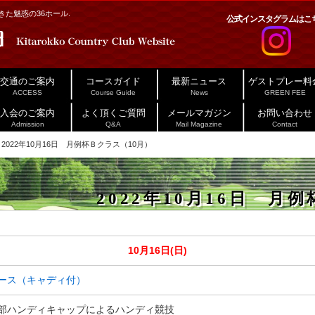
た魅惑の36ホール.
公式インスタグラムはこ
交通のご案内
コースガイド
最新ニュース
ゲストプレー料
ACCESS
Course Guide
News
GREEN FEE
入会のご案内
よく頂くご質問
メールマガジン
お問い合わせ
Admission
Q&A
Mail Magazine
Contact
2022年10月16日 月例杯Ｂクラス（10月）
2022年10月16日 月
10月16日(日)
ース（キャディ付）
部ハンディキャップによるハンディ競技