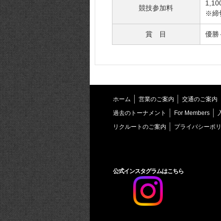
1,1
競技参加料
※締
賞 目
優勝
ホーム
営業のご案内
交通のご案内
過去のトーナメント
For Members
リクルートのご案内
プライバシーポ
公式インスタグラムはこちら