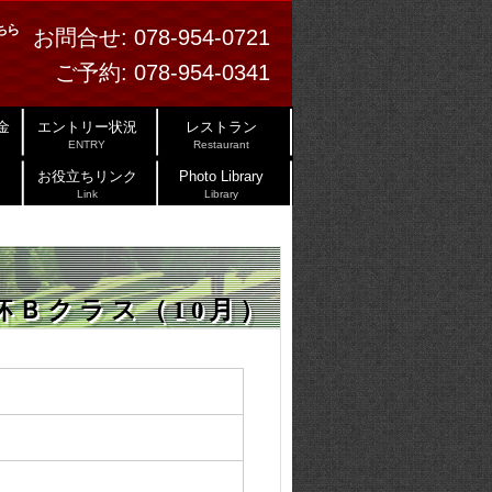
ちら
お問合せ:
078-954-0721
ご予約:
078-954-0341
金
エントリー状況
レストラン
ENTRY
Restaurant
お役立ちリンク
Photo Library
Link
Library
例杯Ｂクラス（10月）