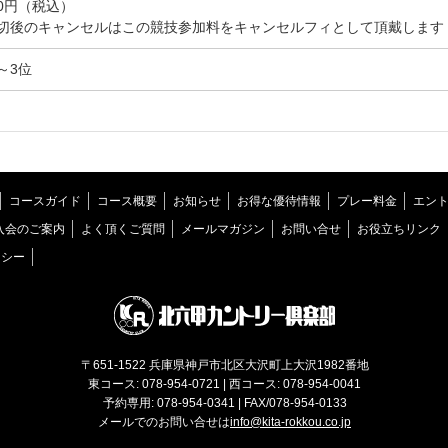
00円（税込）
切後のキャンセルはこの競技参加料をキャンセルフィとして頂戴します
～3位
コースガイド
コース概要
お知らせ
お得な優待情報
プレー料金
エン
入会のご案内
よく頂くご質問
メールマガジン
お問い合せ
お役立ちリンク
リシー
〒651-1522 兵庫県神戸市北区大沢町上大沢1982番地
東コース: 078-954-0721 | 西コース: 078-954-0041
予約専用: 078-954-0341 | FAX/078-954-0133
メールでのお問い合せは
info@kita-rokkou.co.jp