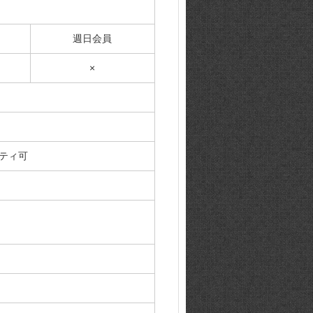
週日会員
×
ティ可