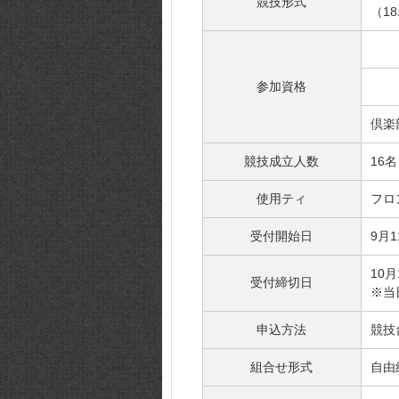
競技形式
（1
参加資格
倶楽
競技成立人数
16名
使用ティ
フロ
受付開始日
9月
10
受付締切日
※当
申込方法
競技
組合せ形式
自由