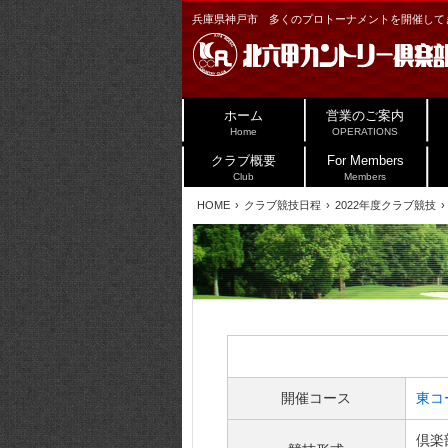
兵庫県神戸市 多くのプロトーナメントを開催してき
ホーム
営業のご案内
Home
OPERATIONS
クラブ概要
For Members
Club
Members
HOME
クラブ競技日程
2022年度クラブ競技
開催コース
東コ
倶楽