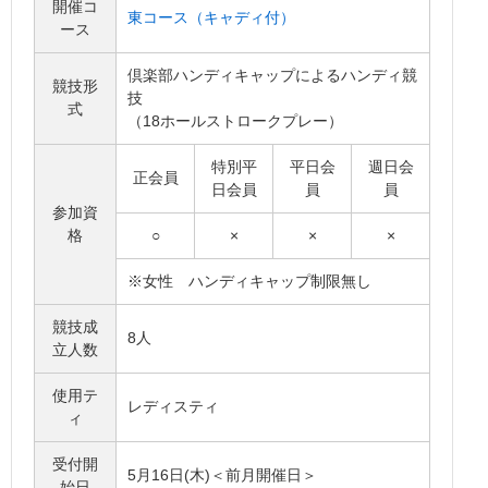
開催コ
東コース（キャディ付）
ース
倶楽部ハンディキャップによるハンディ競
競技形
技
式
（18ホールストロークプレー）
特別平
平日会
週日会
正会員
日会員
員
員
参加資
格
○
×
×
×
※女性 ハンディキャップ制限無し
競技成
8人
立人数
使用テ
レディスティ
ィ
受付開
5月16日(木)＜前月開催日＞
始日