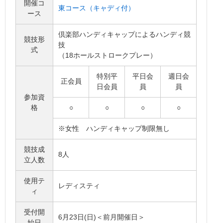
開催コ
東コース（キャディ付）
ース
倶楽部ハンディキャップによるハンディ競
競技形
技
式
（18ホールストロークプレー）
特別平
平日会
週日会
正会員
日会員
員
員
参加資
格
○
○
○
○
※女性 ハンディキャップ制限無し
競技成
8人
立人数
使用テ
レディスティ
ィ
受付開
6月23日(日)＜前月開催日＞
始日