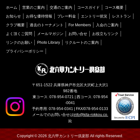
ホーム
営業のご案内
交通のご案内
コースガイド
コース概要
お知らせ
お得な優待情報
プレー料金
エントリー状況
レストラン
クラブ概要
過去のトーナメント
For Members
入会のご案内
よく頂くご質問
メールマガジン
お問い合せ
お役立ちリンク
リンクのお願い
Photo Library
リクルートのご案内
プライバシーポリシー
〒651-1522 兵庫県神戸市北区大沢町上大沢1
982番地
東コース: 078-954-0721 | 西コース: 078-954
-0041
予約専用: 078-954-0341 | FAX/078-954-0133
メールでのお問い合せは
info@kita-rokkou.co.
jp
Copyright © 2026 北六甲カントリー倶楽部 All rights Reserved.