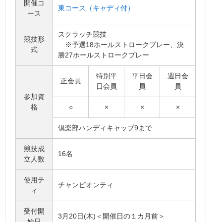
開催コ
東コース（キャディ付）
ース
スクラッチ競技
競技形
※予選18ホールストロークプレー、決
式
勝27ホールストロークプレー
特別平
平日会
週日会
正会員
日会員
員
員
参加資
格
○
×
×
×
倶楽部ハンディキャップ9まで
競技成
16名
立人数
使用テ
チャンピオンティ
ィ
受付開
3月20日(木)＜開催日の１カ月前＞
始日