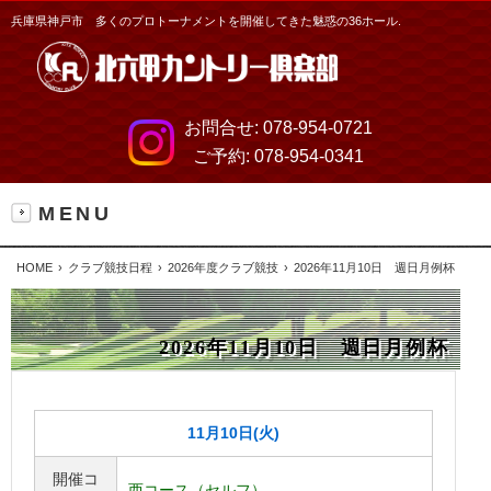
兵庫県神戸市 多くのプロトーナメントを開催してきた魅惑の36ホール.
お問合せ:
078-954-0721
ご予約:
078-954-0341
MENU
HOME
クラブ競技日程
2026年度クラブ競技
2026年11月10日 週日月例杯
2026年11月10日 週日月例杯
11月10日(火)
開催コ
西コース（セルフ）