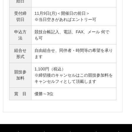
始日
受付締
11月9日(月)＜開催日の前日＞
切日
※当日空きがあればエントリー可
申込方
競技台帳記入、電話、FAX、メール 何で
法
も可
組合せ
自由組合せ、同伴者・時間等の希望を承り
形式
ます
1,100円（税込）
競技参
※締切後のキャンセルはこの競技参加料を
加料
キャンセルフィとして頂戴します
賞 目
優勝～3位