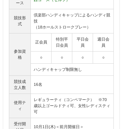
ース
倶楽部ハンディキャップによるハンディ競
競技形
技
式
（18ホールストロークプレー）
特別平
平日会
週日会
正会員
日会員
員
員
参加資
格
○
○
○
○
ハンディキャップ制限無し
競技成
16名
立人数
レギュラーティ（コンペマーク） ※70
使用テ
歳以上ゴールドティ可、女性レディスティ
ィ
可
受付開
10月1日(木)＜前月開催日＞