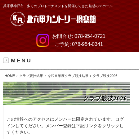
兵庫県神戸市 多くのプロトーナメントを開催してきた魅惑の36ホール.
お問合せ:
078-954-0721
ご予約:
078-954-0341
MENU
HOME
クラブ競技結果
令和８年度クラブ競技結果
クラブ競技2026
クラブ競技2026
この情報へのアクセスはメンバーに限定されています。ログ
インしてください。メンバー登録は下記リンクをクリックし
てください。